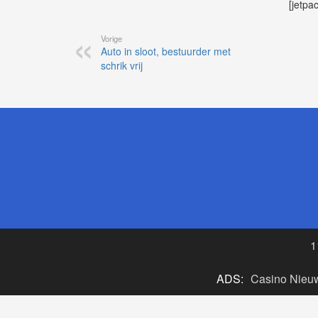
[jetpa
Vorige
Auto in sloot, bestuurder met
schrik vrij
1
ADS:
Casino Nieu