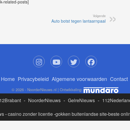
ck-related-posts]
Volgende
Auto botst tegen lantaarnpaal
Home
Privacybeleid
Algemene voorwaarden
Contact
© 2026 - NoorderNieuws.nl | Ontwikkeling:
12Brabant
-
NoorderNieuws
-
GelreNieuws
-
112Nederlan
ws
-
casino zonder licentie
-
gokken buitenlandse site
-
beste onli