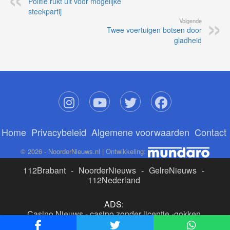
Politie rukt uit voor mogelijke
steekpartij
Volgende
Twee voertuigen botsen door
gladheid
Home
Privacybeleid
Algemene voorwaarden
Contact
© 2026 - NoorderNieuws.nl | Ontwikkeling:
112Brabant
-
NoorderNieuws
-
GelreNieuws
-
112Nederland
ADS:
Casino Nieuws
-
casino zonder licentie
-
gokken
buitenlandse site
-
beste online casino nederland