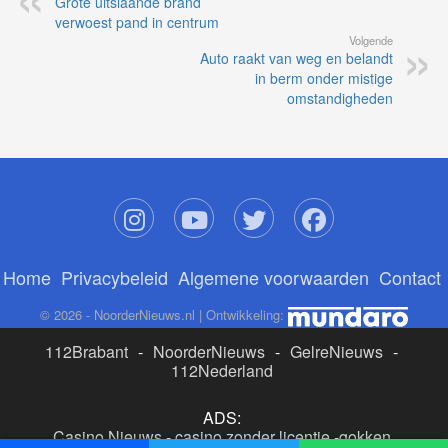
Grote uitslaande brand
verwoest pand in centrum
Volgende
Auto raakt van weg en belandt
in berm onder mistige
omstandigheden
Home
Privacybeleid
Algemene voorwaarden
Contact
© 2026 - NoorderNieuws.nl | Ontwikkeling:
112Brabant
-
NoorderNieuws
-
GelreNieuws
-
112Nederland
ADS:
Casino Nieuws
-
casino zonder licentie
-
gokken