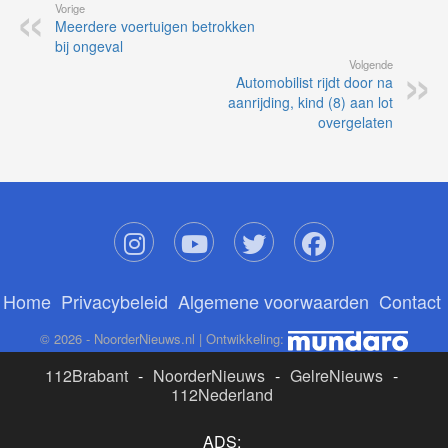
Vorige
Meerdere voertuigen betrokken
bij ongeval
Volgende
Automobilist rijdt door na
aanrijding, kind (8) aan lot
overgelaten
Home
Privacybeleid
Algemene voorwaarden
Contact
© 2026 - NoorderNieuws.nl | Ontwikkeling:
112Brabant
-
NoorderNieuws
-
GelreNieuws
-
112Nederland
ADS: