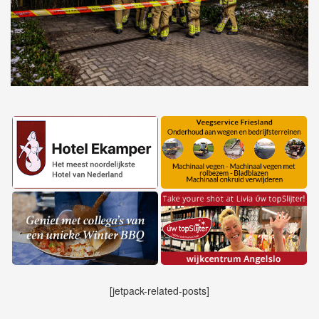
[jetpack-related-posts]