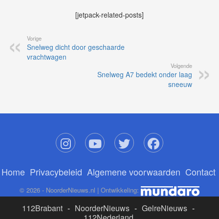
[jetpack-related-posts]
Vorige
Snelweg dicht door geschaarde
vrachtwagen
Volgende
Snelweg A7 bedekt onder laag
sneeuw
Home
Privacybeleid
Algemene voorwaarden
Contact
© 2026 - NoorderNieuws.nl | Ontwikkeling:
112Brabant
-
NoorderNieuws
-
GelreNieuws
-
112Nederland