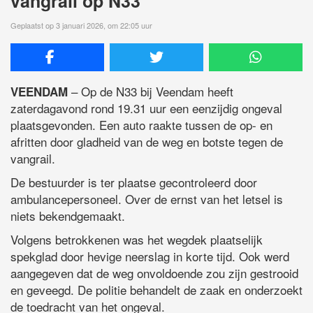
vangrail op N33
Geplaatst op 3 januari 2026, om 22:05 uur
– Op de N33 bij Veendam heeft
VEENDAM
zaterdagavond rond 19.31 uur een eenzijdig ongeval
plaatsgevonden. Een auto raakte tussen de op- en
afritten door gladheid van de weg en botste tegen de
vangrail.
De bestuurder is ter plaatse gecontroleerd door
ambulancepersoneel. Over de ernst van het letsel is
niets bekendgemaakt.
Volgens betrokkenen was het wegdek plaatselijk
spekglad door hevige neerslag in korte tijd. Ook werd
aangegeven dat de weg onvoldoende zou zijn gestrooid
en geveegd. De politie behandelt de zaak en onderzoekt
de toedracht van het ongeval.