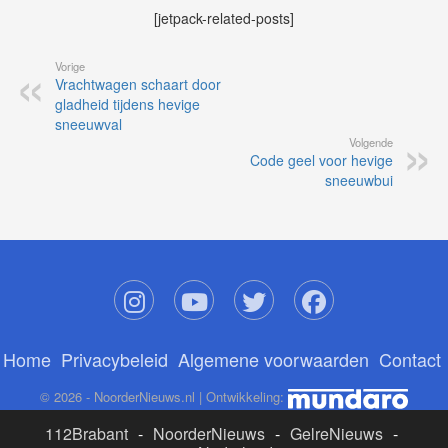
[jetpack-related-posts]
Vorige
Vrachtwagen schaart door
gladheid tijdens hevige
sneeuwval
Volgende
Code geel voor hevige
sneeuwbui
Home
Privacybeleid
Algemene voorwaarden
Contact
© 2026 - NoorderNieuws.nl | Ontwikkeling:
112Brabant
-
NoorderNieuws
-
GelreNieuws
-