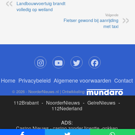
Landbouwvoertuig brandt
volledig op weiland
Volgende
Fietser gewond bij aanrijding
met taxi
Home
Privacybeleid
Algemene voorwaarden
Contact
© 2026 - NoorderNieuws.nl | Ontwikkeling:
112Brabant
-
NoorderNieuws
-
GelreNieuws
-
112Nederland
ADS:
Casino Nieuws
-
casino zonder licentie
-
gokken
buitenlandse site
-
beste online casino nederland