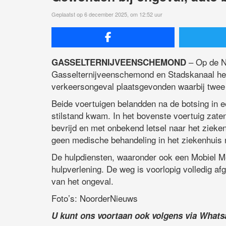
Geplaatst op 6 december 2025, om 12:52 uur
– Op de N
GASSELTERNIJVEENSCHEMOND
Gasselternijveenschemond en Stadskanaal heef
verkeersongeval plaatsgevonden waarbij twee p
Beide voertuigen belandden na de botsing in e
stilstand kwam. In het bovenste voertuig zate
bevrijd en met onbekend letsel naar het zieke
geen medische behandeling in het ziekenhuis 
De hulpdiensten, waaronder ook een Mobiel M
hulpverlening. De weg is voorlopig volledig af
van het ongeval.
Foto’s: NoorderNieuws
U kunt ons voortaan ook volgens via What