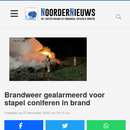
Brandweer gealarmeerd voor
stapel coniferen in brand
Geplaatst op 27 december 2025, om 20:19 uur