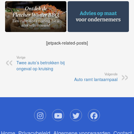
[jetpack-related-posts]
Vorige
Twee auto’s betrokken bij
ongeval op kruising
Volgende
Auto ramt lantaarnpaal
Home
Privacybeleid
Algemene voorwaarden
Contact