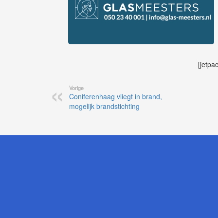
[jetpa
Vorige
Coniferenhaag vliegt in brand,
mogelijk brandstichting