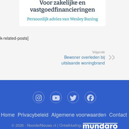
ck-related-posts]
Volgende
Bewoner overleden bij
uitslaande woningbrand
Home
Privacybeleid
Algemene voorwaarden
Contact
© 2026 - NoorderNieuws.nl | Ontwikkeling: