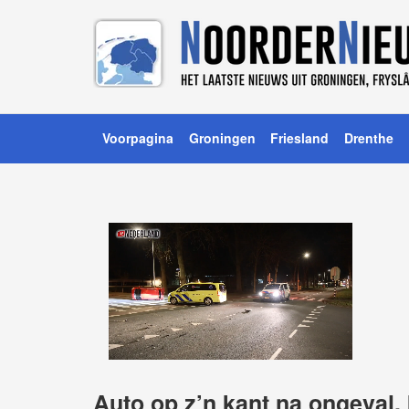
Voorpagina
Groningen
Friesland
Drenthe
Auto op z’n kant na ongeval