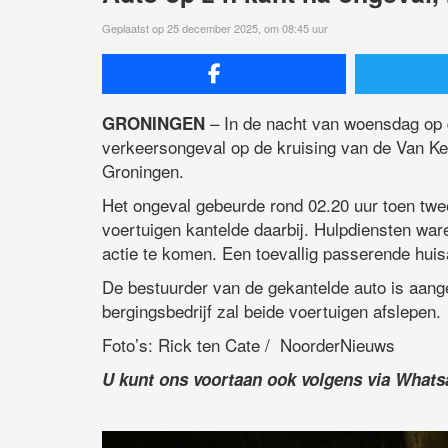
Geplaatst op 25 december 2025, om 08:45 uur
– In de nacht van woensdag op d
GRONINGEN
verkeersongeval op de kruising van de Van Ke
Groningen.
Het ongeval gebeurde rond 02.20 uur toen twe
voertuigen kantelde daarbij. Hulpdiensten war
actie te komen. Een toevallig passerende hui
De bestuurder van de gekantelde auto is aang
bergingsbedrijf zal beide voertuigen afslepen.
Foto’s: Rick ten Cate / NoorderNieuws
U kunt ons voortaan ook volgens via What