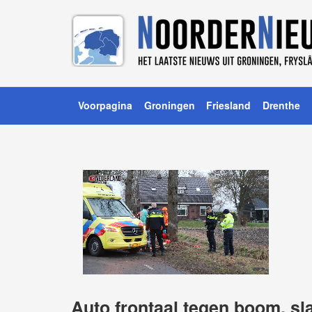
Voorpagina
Groningen
Friesland
Drenthe
Auto frontaal tegen boom, sl