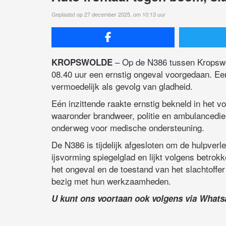
Geplaatst op 27 december 2025, om 10:13 uur
– Op de N386 tussen Kropswol
KROPSWOLDE
08.40 uur een ernstig ongeval voorgedaan. Een
vermoedelijk als gevolg van gladheid.
Eén inzittende raakte ernstig bekneld in het vo
waaronder brandweer, politie en ambulancedie
onderweg voor medische ondersteuning.
De N386 is tijdelijk afgesloten om de hulpverle
ijsvorming spiegelglad en lijkt volgens betrok
het ongeval en de toestand van het slachtoffer
bezig met hun werkzaamheden.
U kunt ons voortaan ook volgens via What