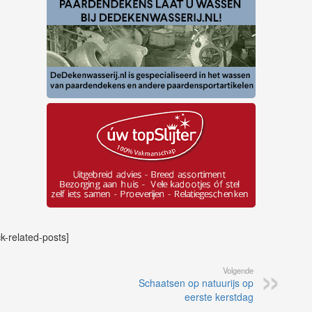
ck-related-posts]
Volgende
Schaatsen op natuurijs op
eerste kerstdag