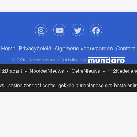
Home
Privacybeleid
Algemene voorwaarden
Contact
© 2026 - NoorderNieuws.nl | Ontwikkeling:
12Brabant
-
NoorderNieuws
-
GelreNieuws
-
112Nederlan
ws
-
casino zonder licentie
-
gokken buitenlandse site
-
beste onli