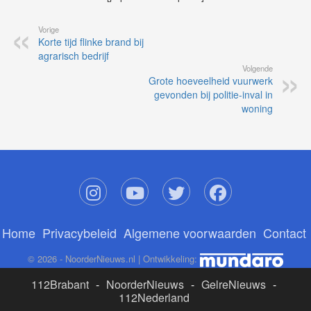
Vorige
Korte tijd flinke brand bij
agrarisch bedrijf
Volgende
Grote hoeveelheid vuurwerk
gevonden bij politie-inval in
woning
Home
Privacybeleid
Algemene voorwaarden
Contact
© 2026 - NoorderNieuws.nl | Ontwikkeling:
112Brabant
-
NoorderNieuws
-
GelreNieuws
-
112Nederland