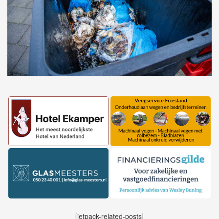
[jetpack-related-posts]