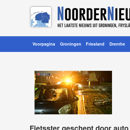
Voorpagina
Groningen
Friesland
Drenthe
Fietsster geschept door auto