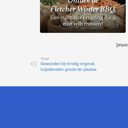
[jetpa
Vorige
Gewonden bij ernstig ongeval,
hulpdiensten groots ter plaatse