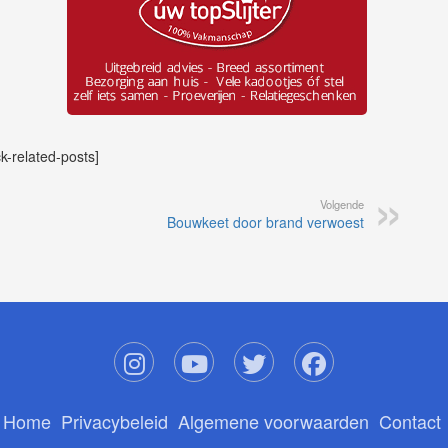
ck-related-posts]
Volgende
Bouwkeet door brand verwoest
Home
Privacybeleid
Algemene voorwaarden
Contact