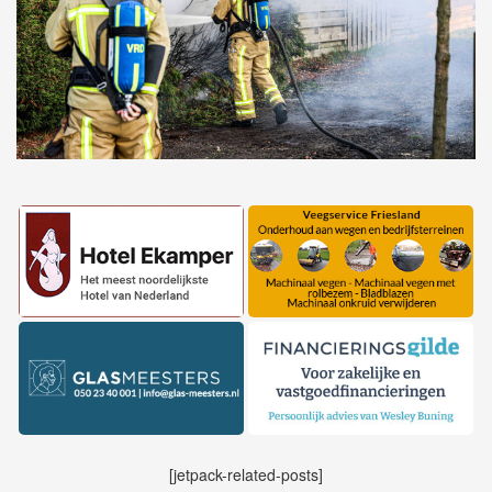
[jetpack-related-posts]