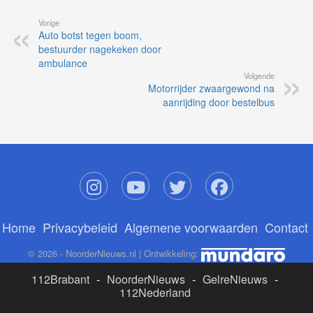
Vorige
Auto botst tegen boom,
bestuurder nagekeken door
ambulance
Volgende
Motorrijder zwaargewond na
aanrijding door bestelbus
Home
Privacybeleid
Algemene voorwaarden
Contact
© 2026 - NoorderNieuws.nl | Ontwikkeling:
112Brabant
-
NoorderNieuws
-
GelreNieuws
-
112Nederland