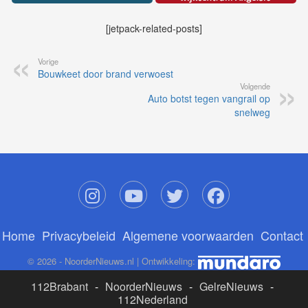
[jetpack-related-posts]
Vorige
Bouwkeet door brand verwoest
Volgende
Auto botst tegen vangrail op
snelweg
Home
Privacybeleid
Algemene voorwaarden
Contact
© 2026 - NoorderNieuws.nl | Ontwikkeling:
112Brabant
-
NoorderNieuws
-
GelreNieuws
-
112Nederland