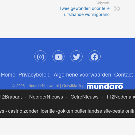
Volgende
Twee gewonden door felle
uitslaande woningbrand
Home
Privacybeleid
Algemene voorwaarden
Contact
© 2026 - NoorderNieuws.nl | Ontwikkeling:
12Brabant
-
NoorderNieuws
-
GelreNieuws
-
112Nederlan
ws
-
casino zonder licentie
-
gokken buitenlandse site
-
beste onli