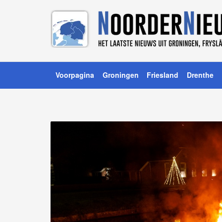
Voorpagina
Groningen
Friesland
Drenthe