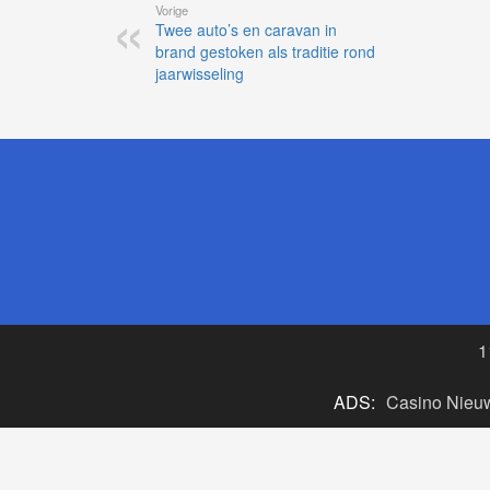
Vorige
Twee auto’s en caravan in
brand gestoken als traditie rond
jaarwisseling
1
ADS:
Casino Nieu