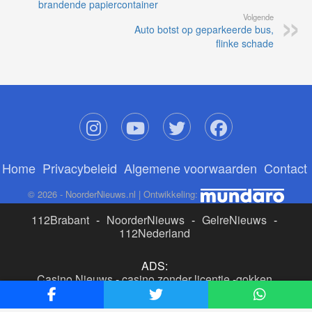
brandende papiercontainer
Volgende
Auto botst op geparkeerde bus,
flinke schade
Home
Privacybeleid
Algemene voorwaarden
Contact
© 2026 - NoorderNieuws.nl | Ontwikkeling:
112Brabant
-
NoorderNieuws
-
GelreNieuws
-
112Nederland
ADS:
Casino Nieuws
-
casino zonder licentie
-
gokken
buitenlandse site
-
beste online casino nederland