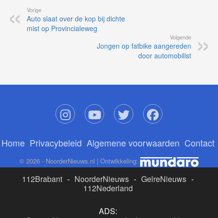
Vorige
Auto slaat over de kop bij dichte
mist op Provincialeweg
Volgende
Jongen op fatbike aangereden
door automobilist
Home
Privacybeleid
Algemene voorwaarden
Contact
© 2026 - NoorderNieuws.nl | Ontwikkeling:
112Brabant
-
NoorderNieuws
-
GelreNieuws
-
112Nederland
ADS: