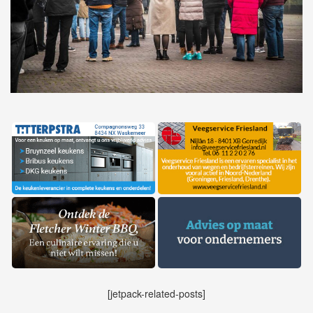
[jetpack-related-posts]