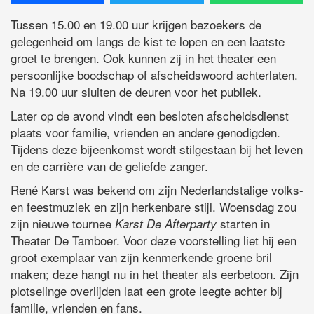
Tussen 15.00 en 19.00 uur krijgen bezoekers de
HOOGEVEEN
– In Theater De Tamboer in Hoogeveen kunnen 
gelegenheid om langs de kist te lopen en een laatste
groet te brengen. Ook kunnen zij in het theater een
persoonlijke boodschap of afscheidswoord achterlaten.
Na 19.00 uur sluiten de deuren voor het publiek.
Later op de avond vindt een besloten afscheidsdienst
plaats voor familie, vrienden en andere genodigden.
Tijdens deze bijeenkomst wordt stilgestaan bij het leven
en de carrière van de geliefde zanger.
René Karst was bekend om zijn Nederlandstalige volks-
en feestmuziek en zijn herkenbare stijl. Woensdag zou
zijn nieuwe tournee
starten in
Karst De Afterparty
Theater De Tamboer. Voor deze voorstelling liet hij een
groot exemplaar van zijn kenmerkende groene bril
maken; deze hangt nu in het theater als eerbetoon. Zijn
plotselinge overlijden laat een grote leegte achter bij
familie, vrienden en fans.