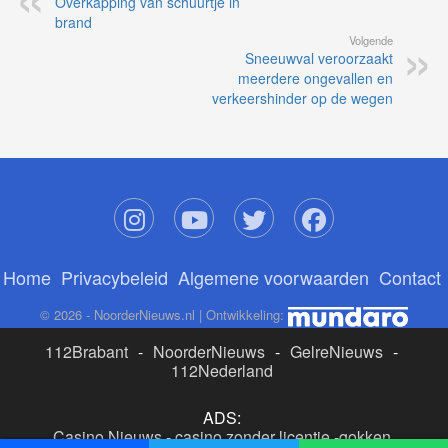
Overkapping van schuurtje in
brand
Volgende
Sneeuwval veroorzaakt
meerdere ongevallen en
verkeershinder op de wegen
Home
Privacybeleid
Algemene voorwaarden
Contact
© 2026 - NoorderNieuws.nl | Ontwikkeling:
112Brabant
-
NoorderNieuws
-
GelreNieuws
-
112Nederland
ADS:
Casino Nieuws
-
casino zonder licentie
-
gokken