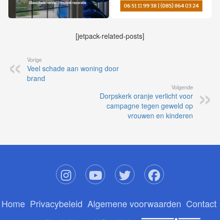
[jetpack-related-posts]
Vorige
Veel schade aan woning door
brand
Volgende
Dorpskerk oranje verlicht voor
campagne tegen geweld op
vrouwen en kinderen
Home
Privacybeleid
Algemene voorwaarden
Contact