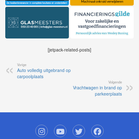
[jetpack-related-posts]
Vorige
Auto volledig uitgebrand op
carpoolplaats
Volgende
Vrachtwagen in brand op
parkeerplaats