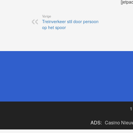
[jetpa
Vorige
Treinverkeer stil door persoon
op het spoor
1
ADS:
Casino Nieu