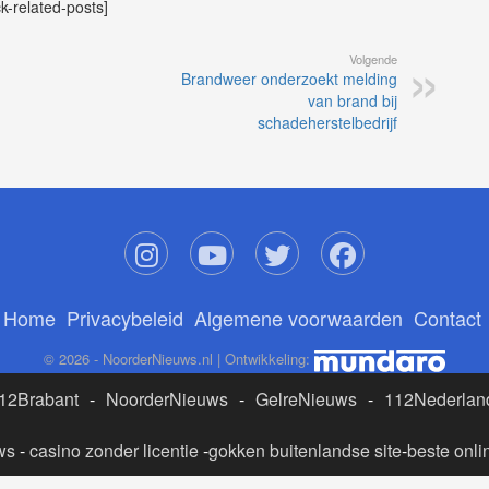
ck-related-posts]
Volgende
Brandweer onderzoekt melding
van brand bij
schadeherstelbedrijf
Home
Privacybeleid
Algemene voorwaarden
Contact
© 2026 - NoorderNieuws.nl | Ontwikkeling:
12Brabant
-
NoorderNieuws
-
GelreNieuws
-
112Nederlan
ws
-
casino zonder licentie
-
gokken buitenlandse site
-
beste onli