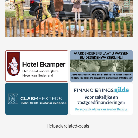
[jetpack-related-posts]