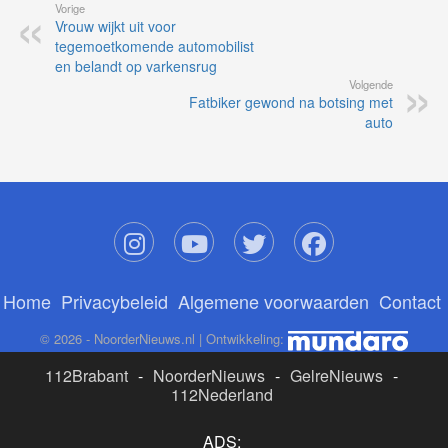
Vorige
Vrouw wijkt uit voor
tegemoetkomende automobilist
en belandt op varkensrug
Volgende
Fatbiker gewond na botsing met
auto
Home
Privacybeleid
Algemene voorwaarden
Contact
© 2026 - NoorderNieuws.nl | Ontwikkeling:
112Brabant
-
NoorderNieuws
-
GelreNieuws
-
112Nederland
ADS: