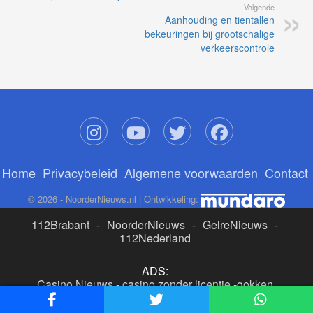
Volgende
Aanhouding en tientallen
bekeuringen bij grootschalige
verkeerscontrole
Home
Privacybeleid
Algemene voorwaarden
Contact
© 2026 - NoorderNieuws.nl | Ontwikkeling:
112Brabant
-
NoorderNieuws
-
GelreNieuws
-
112Nederland
ADS:
Casino Nieuws
-
casino zonder licentie
-
gokken
buitenlandse site
-
beste online casino nederland