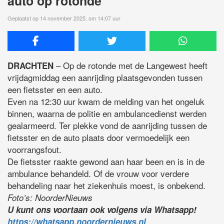
auto op rotonde
Geplaatst op 14 november 2025, om 14:07 uur
– Op de rotonde met de
Langewest
heeft
DRACHTEN
vrijdagmiddag een aanrijding plaatsgevonden tussen
een fietsster en een auto.
Even na 12:30 uur kwam de melding van het ongeluk
binnen, waarna de politie en ambulancedienst werden
gealarmeerd.
Ter plekke
vond de aanrijding tussen de
fietsster en de auto plaats door vermoedelijk een
voorrangsfout.
De fietsster raakte gewond aan haar been en is in de
ambulance behandeld. Of de vrouw voor verdere
behandeling naar het ziekenhuis moest, is onbekend.
Foto’s: NoorderNieuws
U kunt ons voortaan ook volgens via Whatsapp!
https://whatsapp.noordernieuws.nl