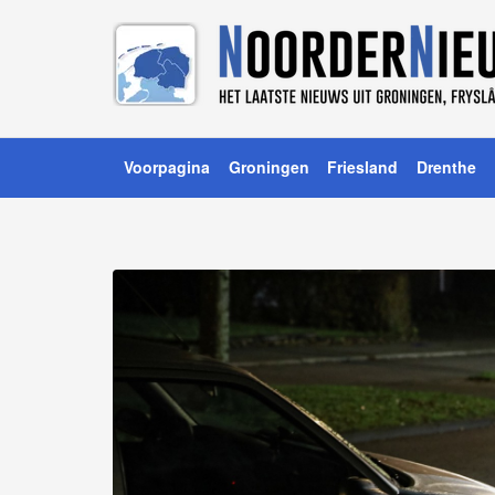
Voorpagina
Groningen
Friesland
Drenthe