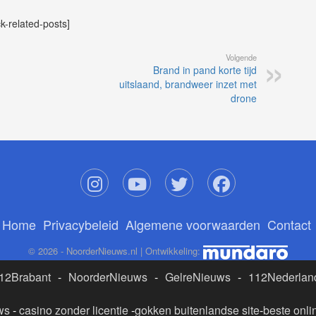
ck-related-posts]
Volgende
Brand in pand korte tijd
uitslaand, brandweer inzet met
drone
Home
Privacybeleid
Algemene voorwaarden
Contact
© 2026 - NoorderNieuws.nl | Ontwikkeling:
12Brabant
-
NoorderNieuws
-
GelreNieuws
-
112Nederlan
ws
-
casino zonder licentie
-
gokken buitenlandse site
-
beste onli