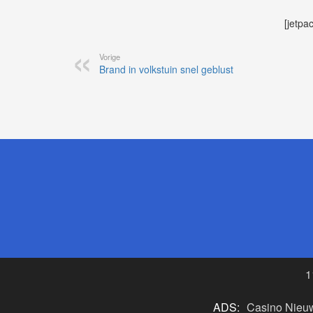
[jetpa
Vorige
Brand in volkstuin snel geblust
1
ADS:
Casino Nieu