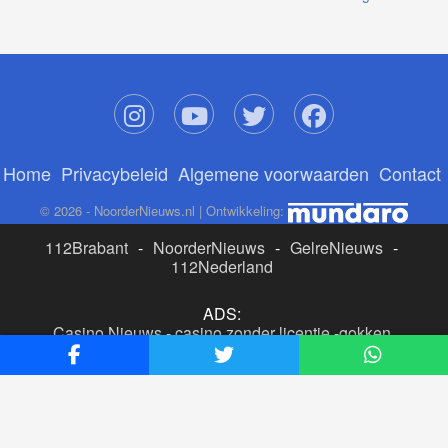
Home
Privacybeleid
Algemene voorwaarden
Contact
© 2026 - NoorderNieuws.nl | Ontwikkeling:
112Brabant
-
NoorderNieuws
-
GelreNieuws
-
112Nederland
ADS:
Casino Nieuws
-
casino zonder licentie
-
gokken
buitenlandse site
-
beste online casino nederland