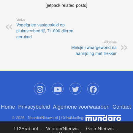
[jetpack-related-posts]
Vorige
Vogelgriep vastgesteld op
pluimveebedrijf, 71.000 dieren
geruimd
Volgende
Meisje zwaargewond na
aanrijding met trekker
Home
Privacybeleid
Algemene voorwaarden
Contact
© 2026 - NoorderNieuws.nl | Ontwikkeling:
112Brabant
-
NoorderNieuws
-
GelreNieuws
-