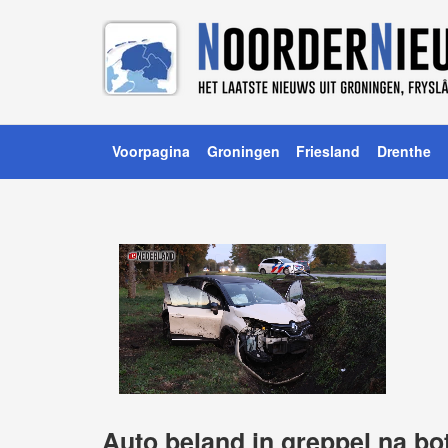
Voorpagina
Groningen
Friesland
Drenthe
Auto beland in greppel na bo