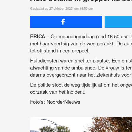
Geplaatst op 27 oktober 2025, om 18:55 uur
– Op maandagmiddag rond 16.50 uur is 
ERICA
met haar voertuig van de weg geraakt. De auto
tot stilstand in een greppel.
Hulpdiensten waren snel ter plaatse. Een omst
afwachting van de ambulance. De vrouw is ter
daarna overgebracht naar het ziekenhuis voor
De politie sloot de weg tijdelijk af om het ong
oorzaak van het incident.
Foto’s: NoorderNieuws