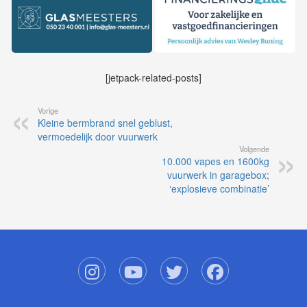
[jetpack-related-posts]
Vorige
Kleine bermbrand snel geblust,
vermoedelijk door vuurwerk
Volgende
10.000 vapes en 1600kg
vuurwerk in garagebox;
‘explosieve combinatie’