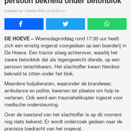
persoon bekneld onder betonblok
Geplaatst op 1 oktober 2025, om 20:23 uur
Woensdagmiddag rond 17:30 uur heeft
DE HOEVE –
zich een ernstig ongeval voorgedaan op een boerderij in
De Hoeve. Een tractor sloeg achterover, waarbij het
zware betonblok dat als tegengewicht diende, op een
persoon terechtkwam. Het slachtoffer kwam hierdoor
bekneld te zitten onder het blok.
Meerdere hulpdiensten, waaronder de brandweer,
ambulance en politie, kwamen ter plaatse om hulp te
verlenen. Ook werd een traumahelikopter ingezet voor
medische ondersteuning.
Over de toestand van het slachtoffer is op dit moment
nog niets bekend. Er wordt onderzoek gedaan naar de
precieze toedracht van het ongeval.