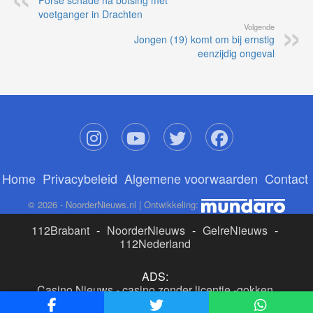
Forse schade na botsing met
voetganger in Drachten
Volgende
Jongen (19) komt om bij ernstig
eenzijdig ongeval
Home
Privacybeleid
Algemene voorwaarden
Contact
© 2026 - NoorderNieuws.nl | Ontwikkeling:
112Brabant
-
NoorderNieuws
-
GelreNieuws
-
112Nederland
ADS:
Casino Nieuws
-
casino zonder licentie
-
gokken
buitenlandse site
-
beste online casino nederland