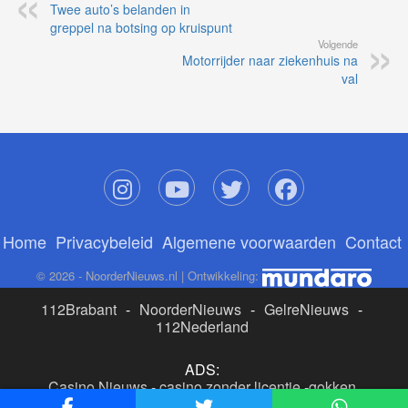
Twee auto’s belanden in
greppel na botsing op kruispunt
Volgende
Motorrijder naar ziekenhuis na
val
Home
Privacybeleid
Algemene voorwaarden
Contact
© 2026 - NoorderNieuws.nl | Ontwikkeling:
112Brabant
-
NoorderNieuws
-
GelreNieuws
-
112Nederland
ADS:
Casino Nieuws
-
casino zonder licentie
-
gokken
buitenlandse site
-
beste online casino nederland