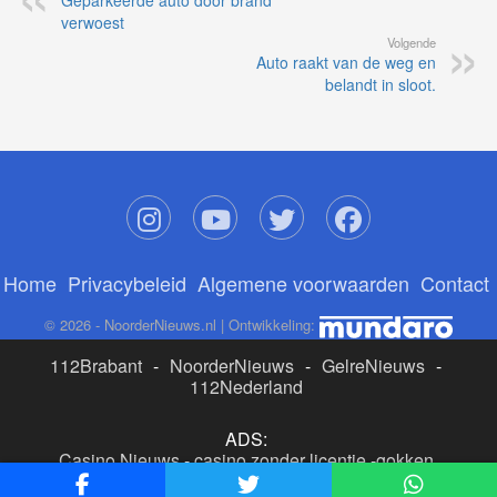
Geparkeerde auto door brand
verwoest
Volgende
Auto raakt van de weg en
belandt in sloot.
Home
Privacybeleid
Algemene voorwaarden
Contact
© 2026 - NoorderNieuws.nl | Ontwikkeling:
112Brabant
-
NoorderNieuws
-
GelreNieuws
-
112Nederland
ADS:
Casino Nieuws
-
casino zonder licentie
-
gokken
buitenlandse site
-
beste online casino nederland