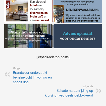
[jetpack-related-posts]
Vorige
Brandweer onderzoekt
benzinelucht in woning en
spoelt riool
Volgende
Schade na aanrijding op
kruising, weg deels geblokkeerd