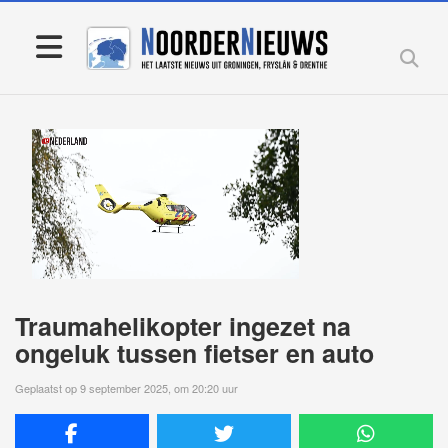
Traumahelikopter ingezet na
ongeluk tussen fietser en auto
Geplaatst op 9 september 2025, om 20:20 uur