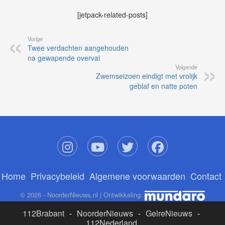
[jetpack-related-posts]
Vorige
Twee verdachten aangehouden
na gewapende overval
Volgende
Zwemseizoen eindigt met vrolijk
geblaf en natte poten
Home
Privacybeleid
Algemene voorwaarden
Contact
© 2026 - NoorderNieuws.nl | Ontwikkeling:
112Brabant
-
NoorderNieuws
-
GelreNieuws
-
112Nederland