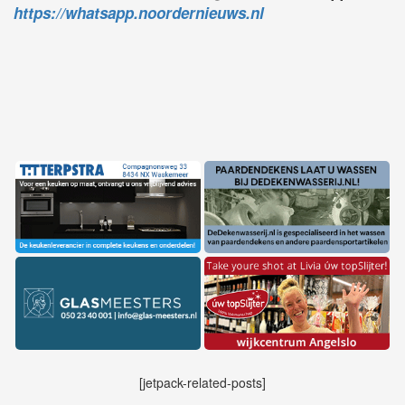
https://whatsapp.noordernieuws.nl
[jetpack-related-posts]