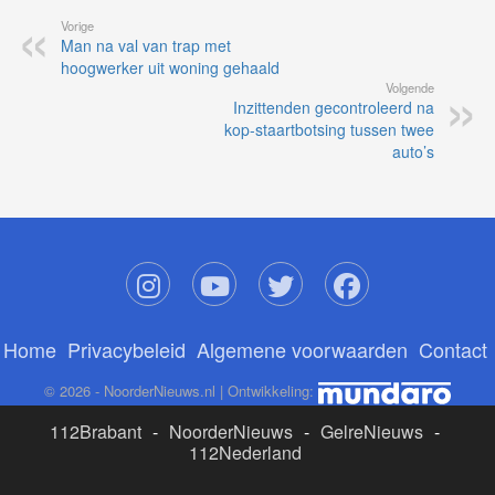
Vorige
Man na val van trap met
hoogwerker uit woning gehaald
Volgende
Inzittenden gecontroleerd na
kop-staartbotsing tussen twee
auto’s
Home
Privacybeleid
Algemene voorwaarden
Contact
© 2026 - NoorderNieuws.nl | Ontwikkeling:
112Brabant
-
NoorderNieuws
-
GelreNieuws
-
112Nederland