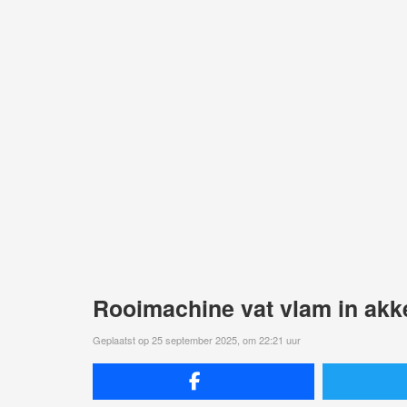
Rooimachine vat vlam in ak
Geplaatst op 25 september 2025, om 22:21 uur