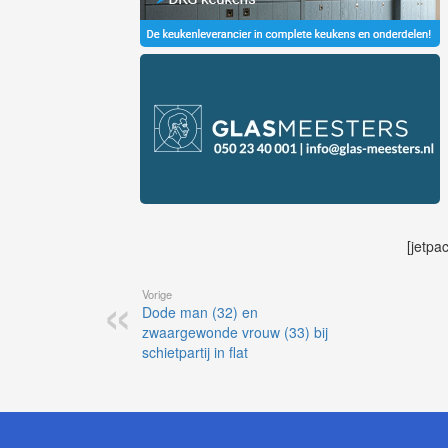
[jetpa
Vorige
Dode man (32) en
zwaargewonde vrouw (33) bij
schietpartij in flat