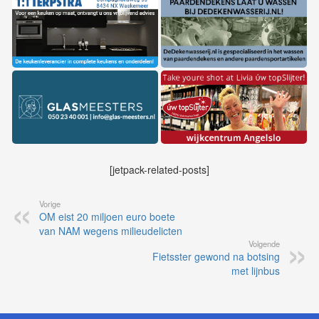
[jetpack-related-posts]
Vorige
OM eist 20 miljoen euro boete
van NAM wegens milieudelicten
Volgende
Fietsster gewond na botsing
met lijnbus