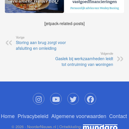
[jetpack-related-posts]
Vorige
Storing aan brug zorgt voor
afsluiting en omleiding
Volgende
Gaslek bij werkzaamheden leidt
tot ontruiming van woningen
Home
Privacybeleid
Algemene voorwaarden
Contact
© 2026 - NoorderNieuws.nl | Ontwikkeling: