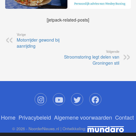
[jetpack-related-posts]
Vorige
Motorrijder gewond bij
aanrijding
Volgende
Stroomstoring legt delen van
Groningen stil
Home
Privacybeleid
Algemene voorwaarden
Contact
© 2026 - NoorderNieuws.nl | Ontwikkeling: