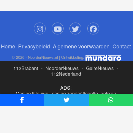
Home
Privacybeleid
Algemene voorwaarden
Contact
© 2026 - NoorderNieuws.nl | Ontwikkeling:
112Brabant
-
NoorderNieuws
-
GelreNieuws
-
112Nederland
ADS:
Casino Nieuws
-
casino zonder licentie
-
gokken
buitenlandse site
-
beste online casino nederland