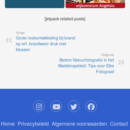
[jetpack-related-posts]
Vorige
Grote rookontwikkeling bij brand
op erf, brandweer druk met
blussen
Volgende
Betere Natuurfotografie in het
Waddengebied: Tips voor Elke
Fotograaf
Home
Privacybeleid
Algemene voorwaarden
Contact