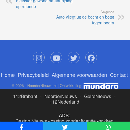
Fietsster gewond na aanrijding
op rotonde
Volgende
Auto vliegt uit de bocht en botst
tegen boom
Home
Privacybeleid
Algemene voorwaarden
Contact
© 2026 - NoorderNieuws.nl | Ontwikkeling:
112Brabant
-
NoorderNieuws
-
GelreNieuws
-
112Nederland
ADS:
Casino Nieuws
-
casino zonder licentie
-
gokken
buitenlandse site
-
beste online casino nederland