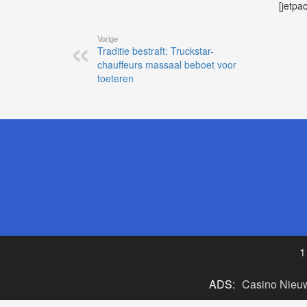
[jetpa
Vorige
Traditie bestraft: Truckstar-
chauffeurs massaal beboet voor
toeteren
1
ADS:
Casino Nieu