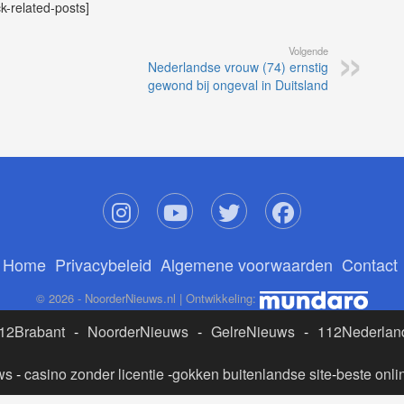
ck-related-posts]
Volgende
Nederlandse vrouw (74) ernstig
gewond bij ongeval in Duitsland
Home
Privacybeleid
Algemene voorwaarden
Contact
© 2026 - NoorderNieuws.nl | Ontwikkeling:
12Brabant
-
NoorderNieuws
-
GelreNieuws
-
112Nederlan
ws
-
casino zonder licentie
-
gokken buitenlandse site
-
beste onli