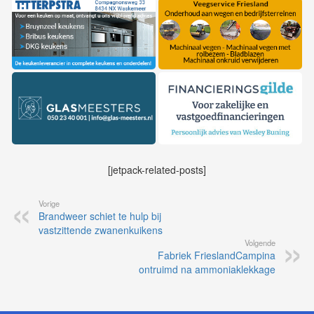
[jetpack-related-posts]
Vorige
Brandweer schiet te hulp bij
vastzittende zwanenkuikens
Volgende
Fabriek FrieslandCampina
ontruimd na ammoniaklekkage