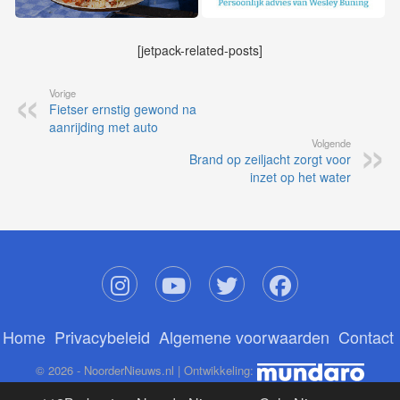
[jetpack-related-posts]
Vorige
Fietser ernstig gewond na
aanrijding met auto
Volgende
Brand op zeiljacht zorgt voor
inzet op het water
Home
Privacybeleid
Algemene voorwaarden
Contact
© 2026 - NoorderNieuws.nl | Ontwikkeling: