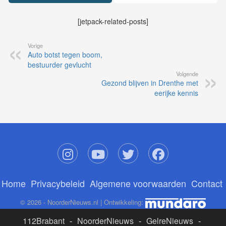
[jetpack-related-posts]
Vorige
Auto botst tegen boom,
bestuurder gevlucht
Volgende
Gezond blijven in Drenthe met
eerijke kennis
Home
Privacybeleid
Algemene voorwaarden
Contact
© 2026 - NoorderNieuws.nl | Ontwikkeling:
112Brabant
-
NoorderNieuws
-
GelreNieuws
-