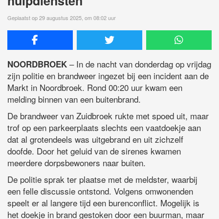
hulpdiensten
Geplaatst op 29 augustus 2025, om 08:02 uur
– In de nacht van donderdag op vrijdag
NOORDBROEK
zijn politie en brandweer ingezet bij een incident aan de
Markt in Noordbroek. Rond 00:20 uur kwam een
melding binnen van een buitenbrand.
De brandweer van Zuidbroek rukte met spoed uit, maar
trof op een parkeerplaats slechts een vaatdoekje aan
dat al grotendeels was uitgebrand en uit zichzelf
doofde. Door het geluid van de sirenes kwamen
meerdere dorpsbewoners naar buiten.
De politie sprak ter plaatse met de meldster, waarbij
een felle discussie ontstond. Volgens omwonenden
speelt er al langere tijd een burenconflict. Mogelijk is
het doekje in brand gestoken door een buurman, maar