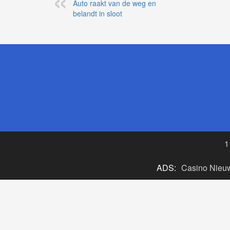
Auto raakt van de weg en
belandt in sloot
1
ADS:
Casino Nieu