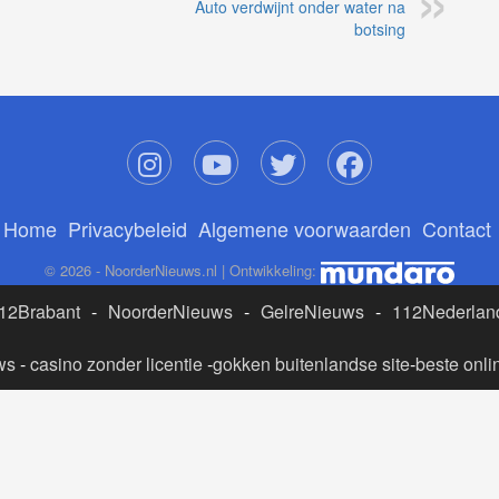
Auto verdwijnt onder water na
botsing
Home
Privacybeleid
Algemene voorwaarden
Contact
© 2026 - NoorderNieuws.nl | Ontwikkeling:
12Brabant
-
NoorderNieuws
-
GelreNieuws
-
112Nederlan
ws
-
casino zonder licentie
-
gokken buitenlandse site
-
beste onli