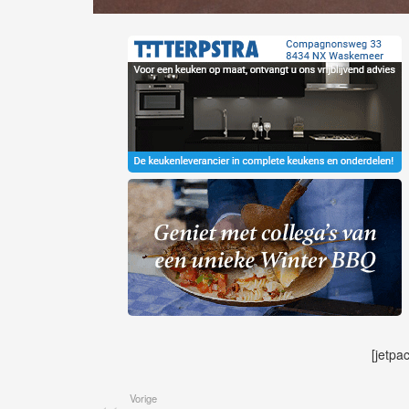
[jetpa
Vorige