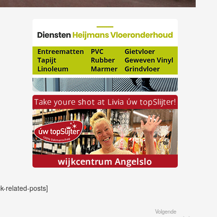
ck-related-posts]
Volgende