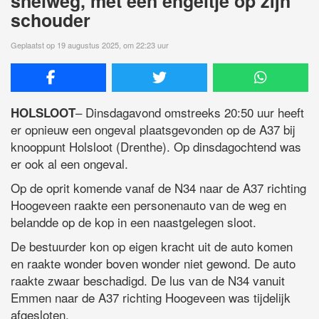
snelweg, met een engeltje op zijn
schouder
Geplaatst op 19 augustus 2025, om 22:23 uur
– Dinsdagavond omstreeks 20:50 uur heeft
HOLSLOOT
er opnieuw een ongeval plaatsgevonden op de A37 bij
knooppunt Holsloot (Drenthe). Op dinsdagochtend was
er ook al een ongeval.
Op de oprit komende vanaf de N34 naar de A37 richting
Hoogeveen raakte een personenauto van de weg en
belandde op de kop in een naastgelegen sloot.
De bestuurder kon op eigen kracht uit de auto komen
en raakte wonder boven wonder niet gewond. De auto
raakte zwaar beschadigd. De lus van de N34 vanuit
Emmen naar de A37 richting Hoogeveen was tijdelijk
afgesloten.