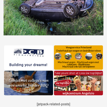
[jetpack-related-posts]