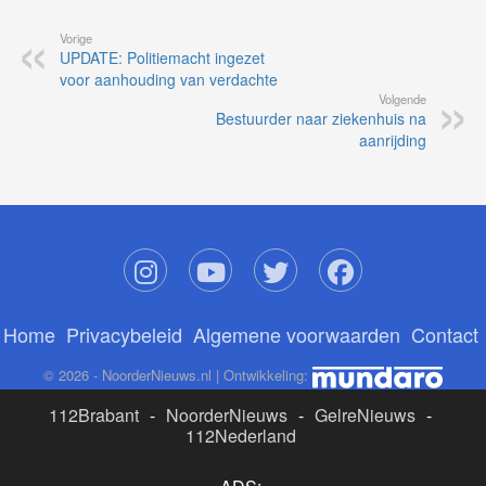
Vorige
UPDATE: Politiemacht ingezet
voor aanhouding van verdachte
Volgende
Bestuurder naar ziekenhuis na
aanrijding
Home
Privacybeleid
Algemene voorwaarden
Contact
© 2026 - NoorderNieuws.nl | Ontwikkeling:
112Brabant
-
NoorderNieuws
-
GelreNieuws
-
112Nederland