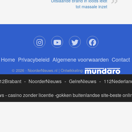
Uitslaande brand in loods leidt
tot massale inzet
Home
Privacybeleid
Algemene voorwaarden
Contact
© 2026 - NoorderNieuws.nl | Ontwikkeling:
12Brabant
-
NoorderNieuws
-
GelreNieuws
-
112Nederlan
ws
-
casino zonder licentie
-
gokken buitenlandse site
-
beste onli