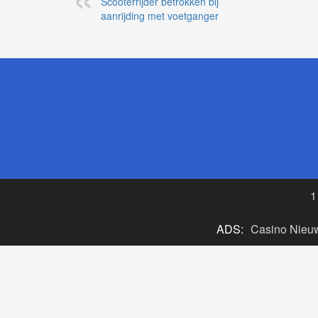
Scooterrijder betrokken bij
aanrijding met voetganger
1
ADS:
Casino Nieu