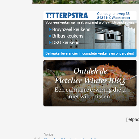
[jetpa
Vorige