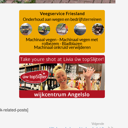
ck-related-posts]
Volgende