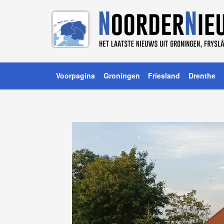
Voorpagina
Groningen
Friesland
Drenthe